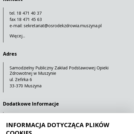
tel. 18 471 40 37
fax 18 471 45 63
e-mail:
sekretariat@osrodekzdrowia.muszyna.pl
Więcej...
Adres
Samodzielny Publiczny Zakład Podstawowej Opieki
Zdrowotnej w Muszynie
ul. Zefirka 6
33-370 Muszyna
Dodatkowe Informacje
Mapa serwisu
INFORMACJA DOTYCZĄCA PLIKÓW
Statystyki oglądalności
COOKIES