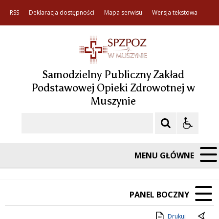
RSS
Deklaracja dostępności
Mapa serwisu
Wersja tekstowa
Samodzielny Publiczny Zakład
Podstawowej Opieki Zdrowotnej w
Muszynie
Szukaj
MENU GŁÓWNE
PANEL BOCZNY
Drukuj